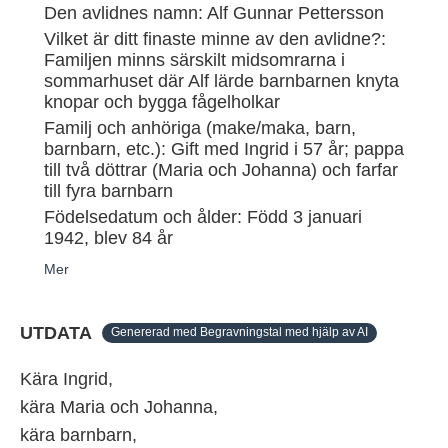
Den avlidnes namn: Alf Gunnar Pettersson
Vilket är ditt finaste minne av den avlidne?:
Familjen minns särskilt midsomrarna i
sommarhuset där Alf lärde barnbarnen knyta
knopar och bygga fågelholkar
Familj och anhöriga (make/maka, barn,
barnbarn, etc.): Gift med Ingrid i 57 år; pappa
till två döttrar (Maria och Johanna) och farfar
till fyra barnbarn
Födelsedatum och ålder: Född 3 januari
1942, blev 84 år
Mer
UTDATA
Genererad med Begravningstal med hjälp av AI
Kära Ingrid,
kära Maria och Johanna,
kära barnbarn,