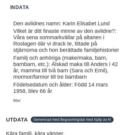
INDATA
Den avlidnes namn: Karin Elisabet Lund
Vilket är ditt finaste minne av den avlidne?:
Våra sena sommarkvällar på altanen i
Roslagen där vi drack te, tittade på
stjärnorna och hon berättade familjehistorier
Familj och anhöriga (make/maka, barn,
barnbarn, etc.): Älskad maka till Anders i 42
år, mamma till två barn (Sara och Emil),
mormor/farmor till tre barnbarn
Födelsedatum och ålder: Född 14 mars
1958, blev 66 år
Mer
UTDATA
Genererad med Begravningstal med hjälp av AI
Kära familj, kära vänner,