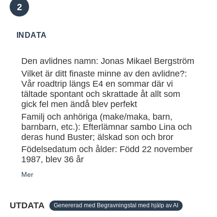
INDATA
Den avlidnes namn: Jonas Mikael Bergström
Vilket är ditt finaste minne av den avlidne?:
Vår roadtrip längs E4 en sommar där vi
tältade spontant och skrattade åt allt som
gick fel men ändå blev perfekt
Familj och anhöriga (make/maka, barn,
barnbarn, etc.): Efterlämnar sambo Lina och
deras hund Buster; älskad son och bror
Födelsedatum och ålder: Född 22 november
1987, blev 36 år
Mer
UTDATA
Genererad med Begravningstal med hjälp av AI