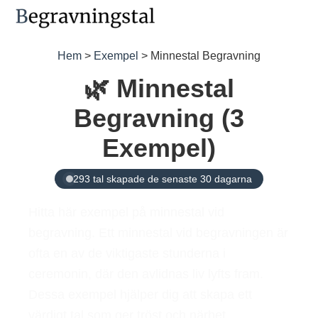
Hem
>
Exempel
> Minnestal Begravning
🌿 Minnestal
Begravning (3
Exempel)
293 tal skapade de senaste 30 dagarna
Hitta här exempel på minnestal vid
begravning. Ett minnestal vid begravningen är
ofta en av de viktigaste stunderna i
ceremonin, där den avlidnas liv lyfts fram.
Dessa exempel hjälper dig att skapa ett
värdigt tal som ger tröst och närhet.